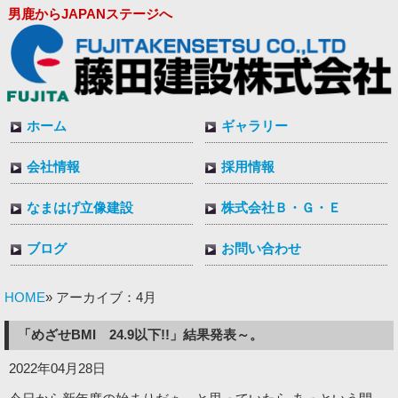
男鹿からJAPANステージへ
ホーム
ギャラリー
会社情報
採用情報
なまはげ立像建設
株式会社Ｂ・Ｇ・Ｅ
ブログ
お問い合わせ
HOME
» アーカイブ：4月
「めざせBMI 24.9以下!!」結果発表～。
2022年04月28日