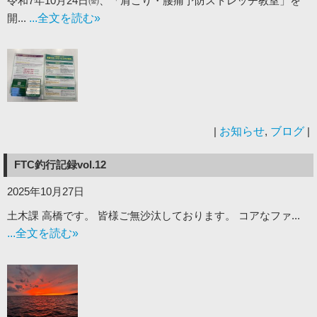
令和7年10月24日㈮、「肩こり・腰痛予防ストレッチ教室」を
開...
...全文を読む»
|
お知らせ
,
ブログ
|
FTC釣行記録vol.12
2025年10月27日
土木課 高橋です。 皆様ご無沙汰しております。 コアなファ...
...全文を読む»