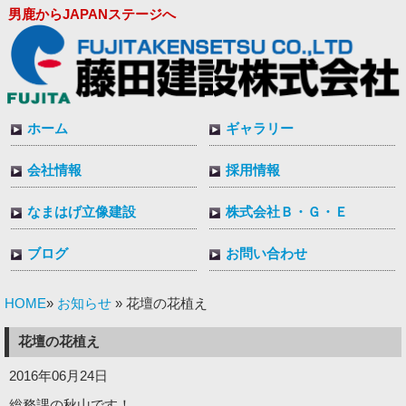
男鹿からJAPANステージへ
ホーム
ギャラリー
会社情報
採用情報
なまはげ立像建設
株式会社Ｂ・Ｇ・Ｅ
ブログ
お問い合わせ
HOME
お知らせ
»
» 花壇の花植え
花壇の花植え
2016年06月24日
総務課の秋山です！