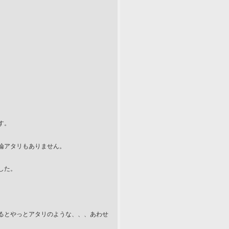
す。
論アタリもありません。
した。
るとやっとアタリのような、、、あわせ