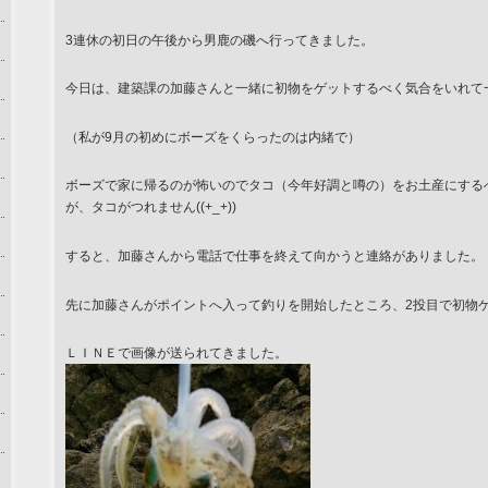
3連休の初日の午後から男鹿の磯へ行ってきました。
今日は、建築課の加藤さんと一緒に初物をゲットするべく気合をいれて
（私が9月の初めにボーズをくらったのは内緒で）
ボーズで家に帰るのが怖いのでタコ（今年好調と噂の）をお土産にする
が、タコがつれません((+_+))
すると、加藤さんから電話で仕事を終えて向かうと連絡がありました。
先に加藤さんがポイントへ入って釣りを開始したところ、2投目で初物
ＬＩＮＥで画像が送られてきました。