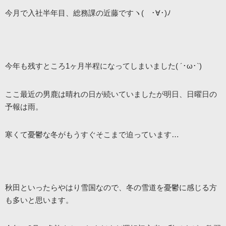
今月で入社半年目、総務課の近藤ですヽ( ･∀･)ﾉ
今年も残すところ1ヶ月半程になってしまいました( ´･ω･`)
ここ最近の男鹿は晴れの日が続いていましたが明日、日曜日の
予報は雨。
寒くて憂鬱な冬がもうすぐそこまで迫っています…
秋田といったらやはり雪国なので、冬の雪道を憂鬱に感じる方
も多いと思います。