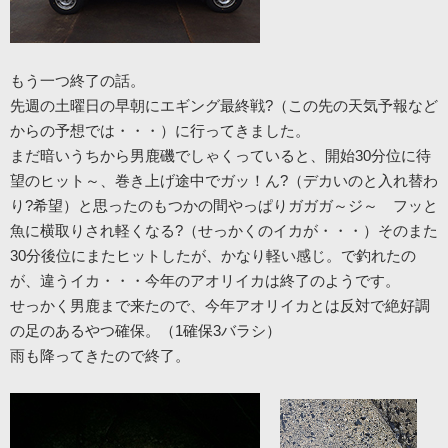
もう一つ終了の話。
先週の土曜日の早朝にエギング最終戦?（この先の天気予報など
からの予想では・・・）に行ってきました。
まだ暗いうちから男鹿磯でしゃくっていると、開始30分位に待
望のヒット～、巻き上げ途中でガッ！ん?（デカいのと入れ替わ
り?希望）と思ったのもつかの間やっぱりガガガ～ジ～ フッと
魚に横取りされ軽くなる?（せっかくのイカが・・・）そのまた
30分後位にまたヒットしたが、かなり軽い感じ。で釣れたの
が、違うイカ・・・今年のアオリイカは終了のようです。
せっかく男鹿まで来たので、今年アオリイカとは反対で絶好調
の足のあるやつ確保。（1確保3バラシ）
雨も降ってきたので終了。